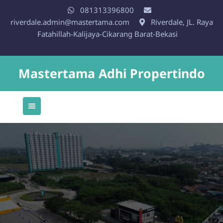
Skip
081313396800
to
riverdale.admin@mastertama.com
Riverdale, JL. Raya
content
Fatahillah-Kalijaya-Cikarang Barat-Bekasi
Mastertama Adhi Propertindo